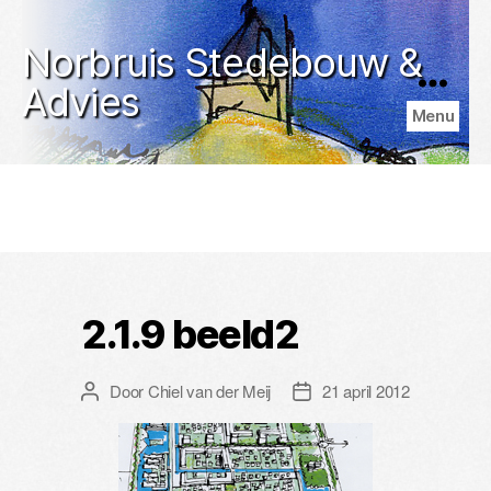
Norbruis Stedebouw &
Advies
Menu
2.1.9 beeld2
Door
Chiel van der Meij
21 april 2012
Berichtauteur
Berichtdatum