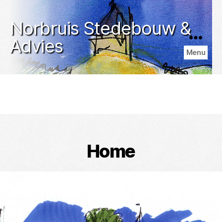
Norbruis Stedebouw &
Advies
Menu
Home