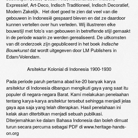
Expressief, Art-Deco, Indisch Traditioneel, Indisch Decoratief,
Modern Zakelijk. Het doet goed te zien dat veel van die
gebouwen in Indonesië gespaard bleven en dat ze daardoor
kunnen vertellen over hun verleden. Wij illustreren elke
bouwstijl met foto’s van gebouwen in betreffende stijl gemaakt
in de periode waarin ze werden gerealiseerd. De uitkomsten
van dit onderzoek zijn gepubliceerd in het boek
Indische
Bouwkunst
dat wordt uitgegeven door LM Publishers in
Edam/Volendam.
Arsitektur Kolonial di Indonesia 1900-1930
Pada periode paruh pertama abad ke-20 banyak karya
arsitektur di Indonesia dibangun mengikuti gaya yang saat itu
populer di negara-negara Barat. Kami melakukan penelaahan
tentang karya-karya arsitektur tersebut sehingga menjadi jelas
gaya apa saja yang telah diterapkan. Hasil penelahaan ini
kelak akan diterbitkan menjadi sebuah publikasi.
Diterjemahkan ke dalam Bahasa Indonesia dan boleh dimuat
turun secara percuma sebagai PDF di www.heritage-hands-
on.org