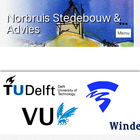
Norbruis Stedebouw &
Advies
Menu