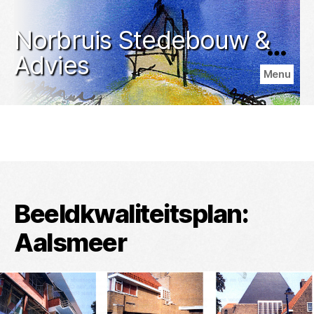
Norbruis Stedebouw &
Advies
Menu
Beeldkwaliteitsplan:
Aalsmeer