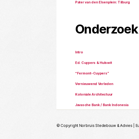
Pater van den Elsenplein: Tilburg
Onderzoek 
Intro
Ed. Cuypers & Hulswit
“Fermont-Cuypers”
Vernieuwend Verleden
Koloniale Architectuur
Javasche Bank / Bank Indonesia
© Copyright
Norbruis Stedebouw & Advies | Eu