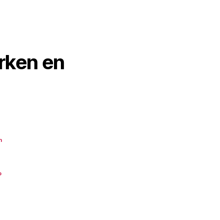
rken en
n
p