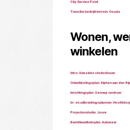
City Service Point
Transitie bedrijfsterrein: Gouda
Wonen, we
winkelen
Intro: klassieke stedenbouw
Ontwikkelingsplan: Alphen aan den Rij
Inrichtingsplan: Gennep centrum
In- en uitbreidingsplannen: Hoofddor
Projectenstudie: Joure
Beeldkwaliteitsplan: Aalsmeer