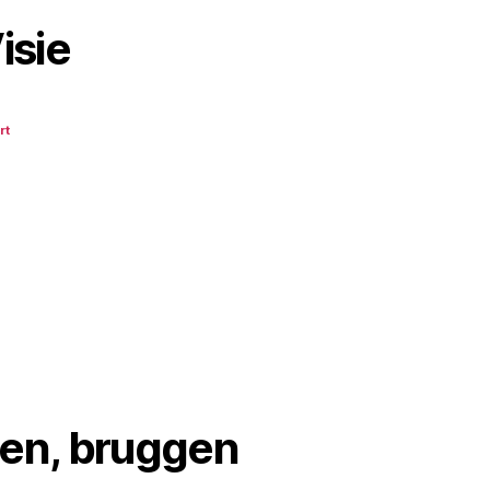
isie
rt
en, bruggen